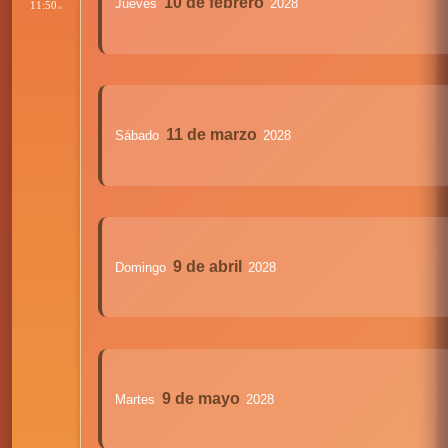
10 de febrero
Jueves
2028
11:50
:36
11 de marzo
Sábado
2028
9 de abril
Domingo
2028
9 de mayo
Martes
2028