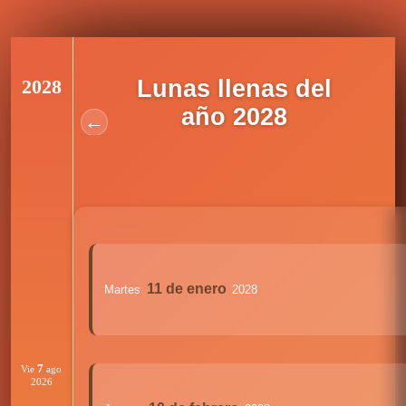
2028
Lunas llenas del
año 2028
←
11 de enero
Martes
2028
7
Vie
ago
2026