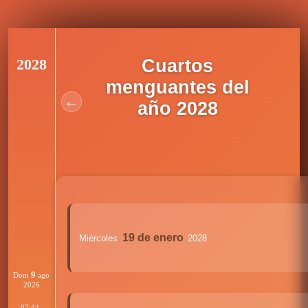
2028
Cuartos
menguantes del
←
año 2028
19 de enero
Miércoles
2028
9
Dom
ago
2026
07:44