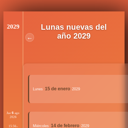
2029
Lunas nuevas del
año 2029
←
15 de enero
Lunes
2029
6
Jue
ago
2026
14 de febrero
Miércoles
2029
15:56
:00