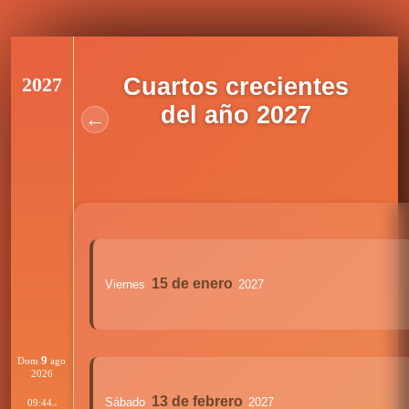
2027
Cuartos crecientes
del año 2027
←
15 de enero
Viernes
2027
9
Dom
ago
2026
13 de febrero
Sábado
2027
09:44
:59