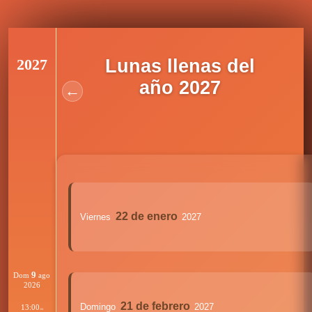
2027
Lunas llenas del
año 2027
←
22 de enero
Viernes
2027
9
Dom
ago
2026
21 de febrero
Domingo
2027
13:00
:04