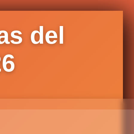
as del
26