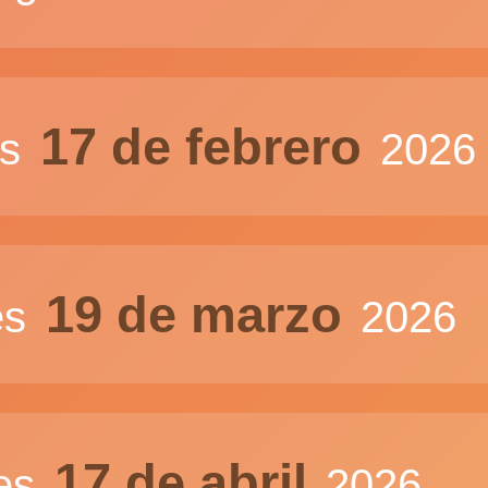
17 de febrero
es
2026
19 de marzo
es
2026
17 de abril
nes
2026