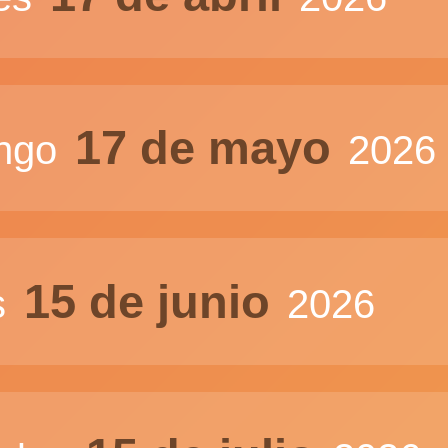
17 de mayo
ngo
2026
15 de junio
s
2026