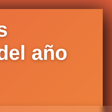
s
del año