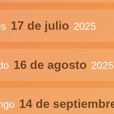
17 de julio
es
2025
16 de agosto
do
2025
14 de septiembr
ngo