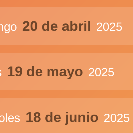
20 de abril
ngo
2025
19 de mayo
s
2025
18 de junio
oles
2025