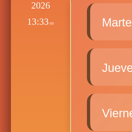
2026
Mart
13:33
:01
Juev
Vier