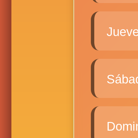
Juev
Sába
Domi