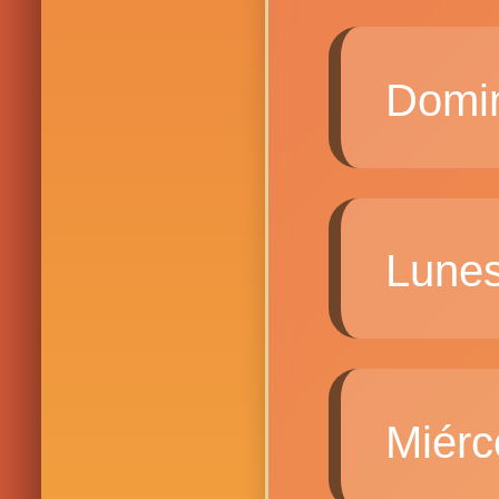
Domi
Lune
Miérc