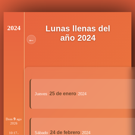
2024
Lunas llenas del
año 2024
←
25 de enero
Jueves
2024
9
Dom
ago
2026
24 de febrero
Sábado
2024
10:17
:41