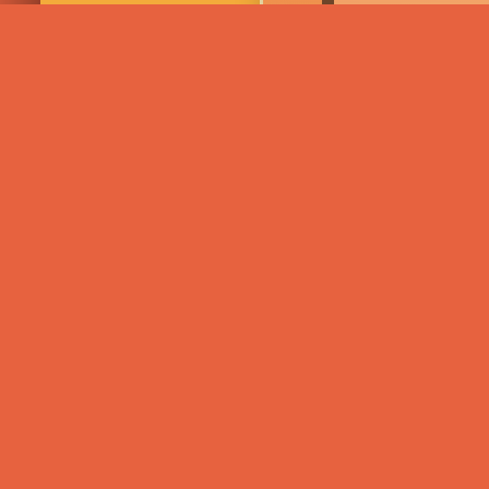
Miérc
Juev
Sába