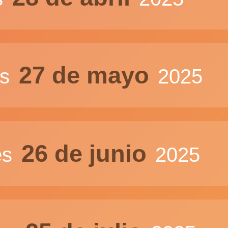
27 de mayo
es
2025
26 de junio
es
2025