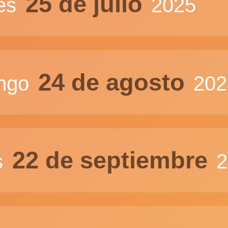
25 de julio
nes
2025
24 de agosto
ngo
202
22 de septiembre
s
2