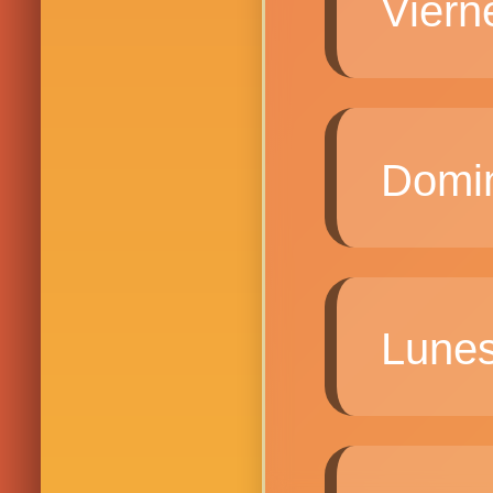
Vier
Domi
Lune