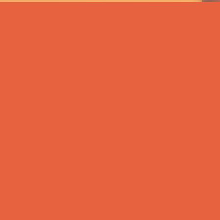
25
025
025