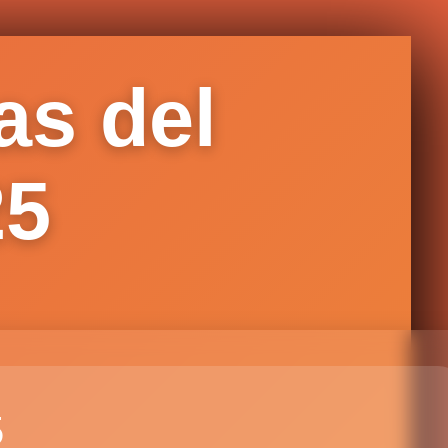
as del
25
5