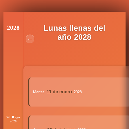
2028
Lunas llenas del
año 2028
←
11 de enero
Martes
2028
8
Sáb
ago
2026