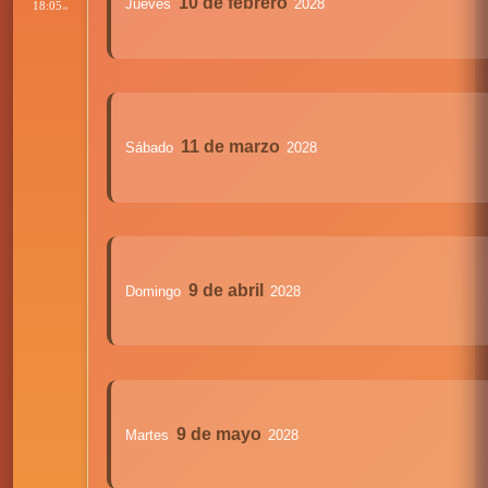
10 de febrero
Jueves
2028
18:05
:09
11 de marzo
Sábado
2028
9 de abril
Domingo
2028
9 de mayo
Martes
2028